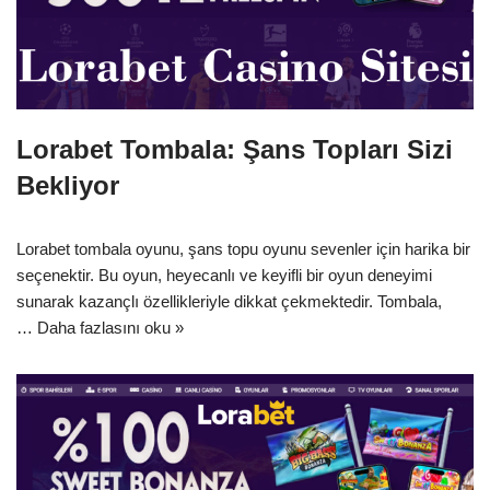
Lorabet Tombala: Şans Topları Sizi
Bekliyor
Lorabet tombala oyunu, şans topu oyunu sevenler için harika bir
seçenektir. Bu oyun, heyecanlı ve keyifli bir oyun deneyimi
sunarak kazançlı özellikleriyle dikkat çekmektedir. Tombala,
…
Daha fazlasını oku »